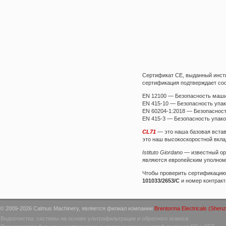
Сертификат CE, выданный инсти
сертификация подтверждает соо
EN 12100 — Безопасность маши
EN 415-10 — Безопасность упа
EN 60204-1:2018 — Безопаснос
EN 415-3 — Безопасность упак
CL71
— это наша базовая встав
это наш высокоскоростной вкла
Istituto Giordano
— известный орг
являются европейским уполномо
Чтобы проверить сертификацию
101033/2653/C
и номер контрак
© 2009-2026 Calmus Machinery, является филиал компании
Brentorma Electricals (Shenz
Водоочистка: системы на основе ультрафильтрации и обратного осмоса