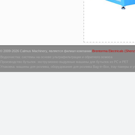
© 2009-2026 Calmus Machinery, является филиал компании
Brentorma Electricals (Shenz
Водоочистка: системы на основе ультрафильтрации и обратного осмоса
Производство бутылок: экструзионно-выдувные машины для бутылок из PC и PET
Упаковка: машины для розлива, оборудование для розлива Bag-in-Box, tray-пакеры и 