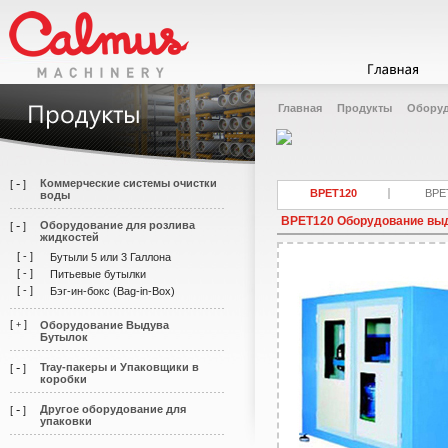
Главная
Продукты
Оборуд
-
Коммерческие системы очистки
[
]
BPET120
BPE
воды
BPET120 Оборудование выд
-
Оборудование для розлива
[
]
жидкостей
[
-
]
Бутыли 5 или 3 Галлона
[
-
]
Питьевые бутылки
[
-
]
Бэг-ин-бокс (Bag-in-Box)
[
]
Оборудование Выдува
+
Бутылок
-
Tray-пакеры и Упаковщики в
[
]
коробки
-
Другое оборудование для
[
]
упаковки