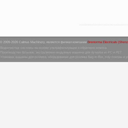
© 2009-2026 Calmus Machinery, является филиал компании
Brentorma Electricals (Shenz
Водоочистка: системы на основе ультрафильтрации и обратного осмоса
Производство бутылок: экструзионно-выдувные машины для бутылок из PC и PET
Упаковка: машины для розлива, оборудование для розлива Bag-in-Box, tray-пакеры и 