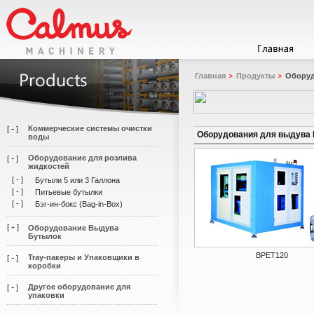
Главная
Продукты
Оборуд
-
Коммерческие системы очистки
[
]
Оборудования для выдува
воды
-
Оборудование для розлива
[
]
жидкостей
[
-
]
Бутыли 5 или 3 Галлона
[
-
]
Питьевые бутылки
[
-
]
Бэг-ин-бокс (Bag-in-Box)
[
]
Оборудование Выдува
+
Бутылок
BPET120
-
Tray-пакеры и Упаковщики в
[
]
коробки
-
Другое оборудование для
[
]
упаковки