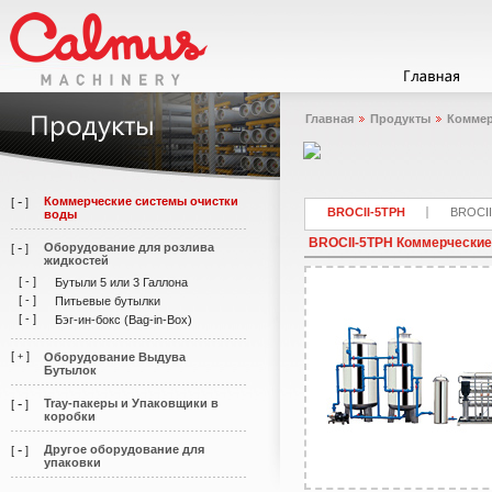
Главная
Продукты
Коммер
-
Коммерческие системы очистки
[
]
BROCII-5TPH
BROCI
воды
BROCII-5TPH Коммерческие
-
Оборудование для розлива
[
]
жидкостей
[
-
]
Бутыли 5 или 3 Галлона
[
-
]
Питьевые бутылки
[
-
]
Бэг-ин-бокс (Bag-in-Box)
[
]
Оборудование Выдува
+
Бутылок
-
Tray-пакеры и Упаковщики в
[
]
коробки
-
Другое оборудование для
[
]
упаковки