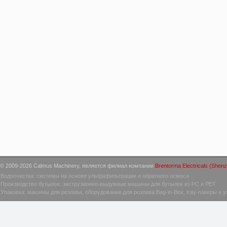
© 2009-2026 Calmus Machinery, является филиал компании
Brentorma Electricals (Shenz
Водоочистка: системы на основе ультрафильтрации и обратного осмоса
Производство бутылок: экструзионно-выдувные машины для бутылок из PC и PET
Упаковка: машины для розлива, оборудование для розлива Bag-in-Box, tray-пакеры и 